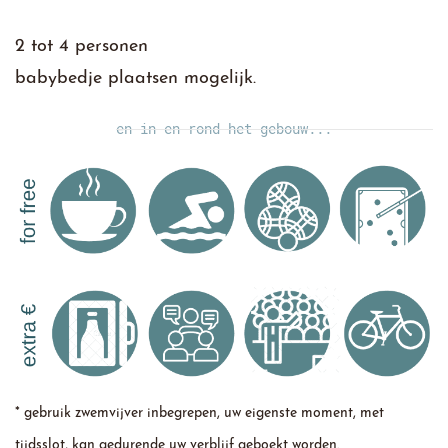
​2 tot 4 personen
babybedje plaatsen mogelijk.
en in en rond het gebouw...
* gebruik zwemvijver inbegrepen, uw eigenste moment, met
tijdsslot, kan gedurende uw verblijf geboekt worden.