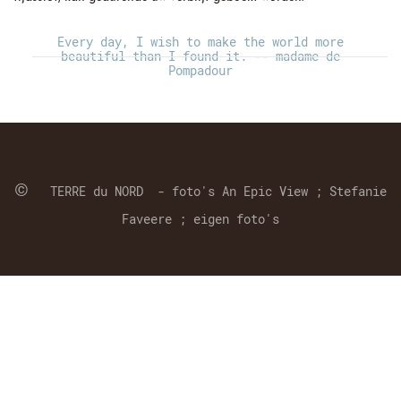
Every day, I wish to make the world more
beautiful than I found it. -- madame de
Pompadour
©
TERRE du NORD - foto's An Epic View ; Stefanie
Faveere ; eigen foto's